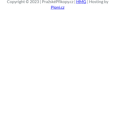
a
Copyright © 2023 | PražskéPříkopy.cz |
HMG
| Hosting by
t
Pipni.cz