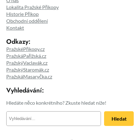
O nás
Lokalita Pražské Příkopy
Historie Příkop
Obchodní oddělení
Kontakt
Odkazy:
PražskéPříkopy.cz
PražskáPařížská.cz
PražskýVaclavák.cz
PražskýStaromák.cz
PražskáMasaryčka.cz
Vyhledávání:
Hledáte něco konkrétního? Zkuste hledat níže!
H
Hledat
l
e
d