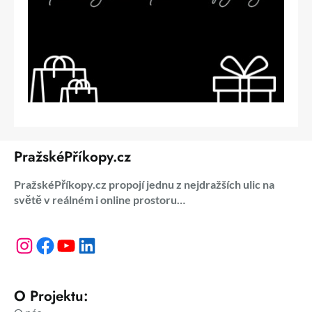
PražskéPříkopy.cz
PražskéPříkopy.cz propojí jednu z nejdražších ulic na
světě v reálném i online prostoru…
Instagram
Facebook
YouTube
LinkedIn
O Projektu: