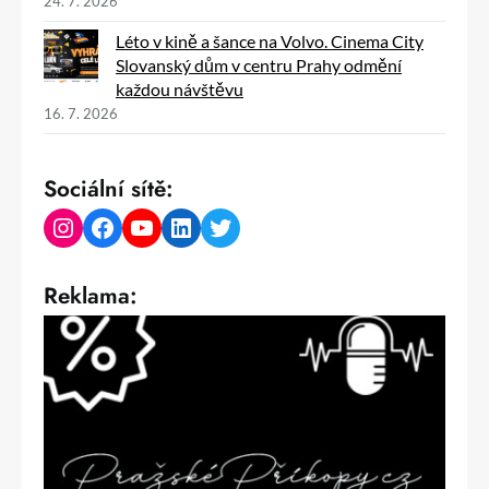
24. 7. 2026
Léto v kině a šance na Volvo. Cinema City
Slovanský dům v centru Prahy odmění
každou návštěvu
16. 7. 2026
Sociální sítě:
Instagram
Facebook
YouTube
LinkedIn
Twitter
Reklama: