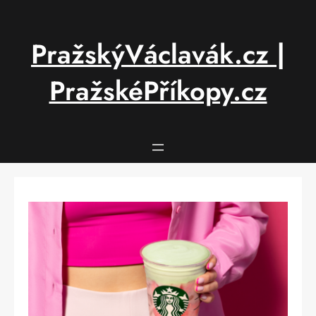
Přeskočit
na
obsah
PražskýVáclavák.cz |
PražskéPříkopy.cz