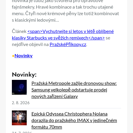
novinka je tudíž jako stvořená pro opravdové
fajnšmekry. Hravé kombinace a tak trochu utajené
menu. Čtyři nové krémové pěny lze totiž kombinovat
s klasickými ledovými…
Článek
<span>Vychutnejte si letos v létě oblíbené
klasiky Starbucks ve svěžích remixech</span>
se
nejdříve objevil na
PražskéPříkopy.cz
.
•
Novinky
Novinky:
Pražská Metropole zažije dronovou show:
Samsung velkolepě odstartuje prodej
nových zařízení Galaxy
2. 8. 2026
Epická Odyssea Christophera Nolana
dorazila do pražského IMAX v jedinečném
formátu 70mm